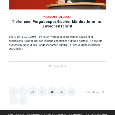
PRESSEMITTEILUNGEN
Tiefensee: Vergabespezifischer Mindestlohn nur
Zwischenschritt
Erfurt, den 22.01.2019 – Im neuen Vergabegesetz werden soziale und
ökologische Belange bei der Vergabe öffentlicher Aufträge gestärkt. So soll für
Ausschreibungen durch Landesbehörden künftig u.a. der vergabespezifische
Mindestlohn…
22. Januar 2019
«
‹
26
27
29
30
28
Seite 28 von 39
›
»
Um unsere Webseite für Sie optimal zu gestalten und fortlaufend