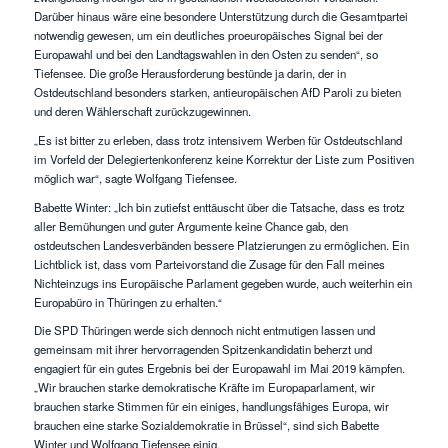
Darüber hinaus wäre eine besondere Unterstützung durch die Gesamtpartei
notwendig gewesen, um ein deutliches proeuropäisches Signal bei der
Europawahl und bei den Landtagswahlen in den Osten zu senden“, so
Tiefensee. Die große Herausforderung bestünde ja darin, der in
Ostdeutschland besonders starken, antieuropäischen AfD Paroli zu bieten
und deren Wählerschaft zurückzugewinnen.
„Es ist bitter zu erleben, dass trotz intensivem Werben für Ostdeutschland
im Vorfeld der Delegiertenkonferenz keine Korrektur der Liste zum Positiven
möglich war“, sagte Wolfgang Tiefensee.
Babette Winter: „Ich bin zutiefst enttäuscht über die Tatsache, dass es trotz
aller Bemühungen und guter Argumente keine Chance gab, den
ostdeutschen Landesverbänden bessere Platzierungen zu ermöglichen. Ein
Lichtblick ist, dass vom Parteivorstand die Zusage für den Fall meines
Nichteinzugs ins Europäische Parlament gegeben wurde, auch weiterhin ein
Europabüro in Thüringen zu erhalten.“
Die SPD Thüringen werde sich dennoch nicht entmutigen lassen und
gemeinsam mit ihrer hervorragenden Spitzenkandidatin beherzt und
engagiert für ein gutes Ergebnis bei der Europawahl im Mai 2019 kämpfen.
„Wir brauchen starke demokratische Kräfte im Europaparlament, wir
brauchen starke Stimmen für ein einiges, handlungsfähiges Europa, wir
brauchen eine starke Sozialdemokratie in Brüssel“, sind sich Babette
Winter und Wolfgang Tiefensee einig.