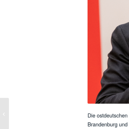
Carsten Schneider und
Elisabeth Kaiser sind
Die ostdeutschen
herausragende
Brandenburg und T
politische Stimmen...