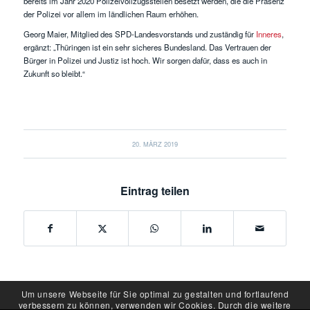
bereits im Jahr 2020 Polizeivollzugsstellen besetzt werden, die die Präsenz
der Polizei vor allem im ländlichen Raum erhöhen.
Georg Maier, Mitglied des SPD-Landesvorstands und zuständig für
Inneres
,
ergänzt: „Thüringen ist ein sehr sicheres Bundesland. Das Vertrauen der
Bürger in Polizei und Justiz ist hoch. Wir sorgen dafür, dass es auch in
Zukunft so bleibt.“
20. MÄRZ 2019
Eintrag teilen
Um unsere Webseite für Sie optimal zu gestalten und fortlaufend
verbessern zu können, verwenden wir Cookies. Durch die weitere