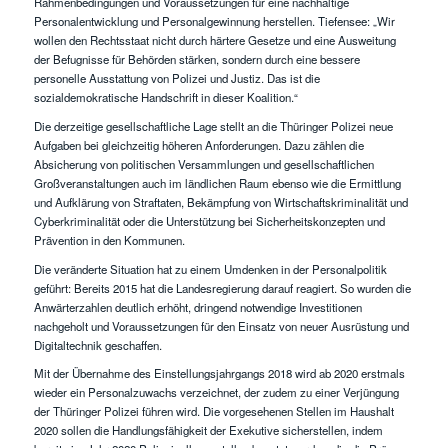
Rahmenbedingungen und Voraussetzungen für eine nachhaltige
Personalentwicklung und Personalgewinnung herstellen. Tiefensee: „Wir
wollen den Rechtsstaat nicht durch härtere Gesetze und eine Ausweitung
der Befugnisse für Behörden stärken, sondern durch eine bessere
personelle Ausstattung von Polizei und Justiz. Das ist die
sozialdemokratische Handschrift in dieser Koalition.“
Die derzeitige gesellschaftliche Lage stellt an die Thüringer Polizei neue
Aufgaben bei gleichzeitig höheren Anforderungen. Dazu zählen die
Absicherung von politischen Versammlungen und gesellschaftlichen
Großveranstaltungen auch im ländlichen Raum ebenso wie die Ermittlung
und Aufklärung von Straftaten, Bekämpfung von Wirtschaftskriminalität und
Cyberkriminalität oder die Unterstützung bei Sicherheitskonzepten und
Prävention in den Kommunen.
Die veränderte Situation hat zu einem Umdenken in der Personalpolitik
geführt: Bereits 2015 hat die Landesregierung darauf reagiert. So wurden die
Anwärterzahlen deutlich erhöht, dringend notwendige Investitionen
nachgeholt und Voraussetzungen für den Einsatz von neuer Ausrüstung und
Digitaltechnik geschaffen.
Mit der Übernahme des Einstellungsjahrgangs 2018 wird ab 2020 erstmals
wieder ein Personalzuwachs verzeichnet, der zudem zu einer Verjüngung
der Thüringer Polizei führen wird. Die vorgesehenen Stellen im Haushalt
2020 sollen die Handlungsfähigkeit der Exekutive sicherstellen, indem