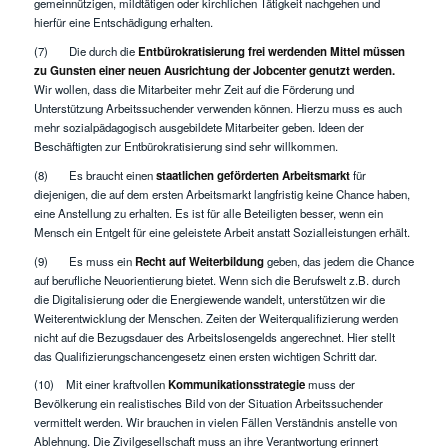
gemeinnützigen, mildtätigen oder kirchlichen Tätigkeit nachgehen und
hierfür eine Entschädigung erhalten.
(7) Die durch die
Entbürokratisierung frei werdenden Mittel müssen
zu Gunsten einer neuen Ausrichtung der Jobcenter genutzt werden.
Wir wollen, dass die Mitarbeiter mehr Zeit auf die Förderung und
Unterstützung Arbeitssuchender verwenden können. Hierzu muss es auch
mehr sozialpädagogisch ausgebildete Mitarbeiter geben. Ideen der
Beschäftigten zur Entbürokratisierung sind sehr willkommen.
(8) Es braucht einen
staatlichen geförderten Arbeitsmarkt
für
diejenigen, die auf dem ersten Arbeitsmarkt langfristig keine Chance haben,
eine Anstellung zu erhalten. Es ist für alle Beteiligten besser, wenn ein
Mensch ein Entgelt für eine geleistete Arbeit anstatt Sozialleistungen erhält.
(9) Es muss ein
Recht auf Weiterbildung
geben, das jedem die Chance
auf berufliche Neuorientierung bietet. Wenn sich die Berufswelt z.B. durch
die Digitalisierung oder die Energiewende wandelt, unterstützen wir die
Weiterentwicklung der Menschen. Zeiten der Weiterqualifizierung werden
nicht auf die Bezugsdauer des Arbeitslosengelds angerechnet. Hier stellt
das Qualifizierungschancengesetz einen ersten wichtigen Schritt dar.
(10) Mit einer kraftvollen
Kommunikationsstrategie
muss der
Bevölkerung ein realistisches Bild von der Situation Arbeitssuchender
vermittelt werden. Wir brauchen in vielen Fällen Verständnis anstelle von
Ablehnung. Die Zivilgesellschaft muss an ihre Verantwortung erinnert