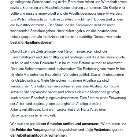
grundlegende Weichenstellung in den Bereichen Arbeit und Wirtschaft sowie
soziale Sicherung und Haushaltskonsolidierung vornehmen. Die Konjunktur
sollte und musste angekurbelt und die Arbeitslosenquote gesenkt werden.
Ein Wirtschaftswachstum gab es praktisch nicht mehr. Bundesweit gingen
die Investitionen zurück. Der Staat und die Kommunen ächzten unter
wachsenden Sozialausgaben. Nicht zuletzt galt auch das bestehenden
Leistungssystem als ineffizient und korrekturbedürftig. Damals wie heute
bestand Handlungsbedarf.
Obwohl zentrale Zielstellungen der Reform eingetreten sind, die
Erwerbstätigkeit und Beschäftigung ist gestiegen und die Arbeitslosenquote
ist heute auf einem Rekordtief, ist kaum eine Reform seither so umstritten.
Denn die Schattenseiten sind unabweisbar: Die Einführung von Hartz IV hat
für viele Menschen zu finanziellen Verlusten geführt. Das gilt insbesondere
für Ostdeutschland. Viele Menschen mit einem Arbeitsplatz sind
verunsichert. Sie befürchten den schnellen sozialen Abstieg. Auf Grund
sozialer Abstiegsängste sahen und sehen sich viele Menschen genötigt,
auch prekäre Beschäftigungen aufzunehmen. Dies führt zu einer Entwertung
der Arbeit und begünstigt den sprunghaften Anstieg prekärer
Arbeitsverhältnisse. Und nicht zuletzt hat sich Hartz IV zu einem
Bürokratiemonster entwickelt.
Wir müssen uns
dieser Situation stellen und umsteuern
. Wir müssen uns
die
Fehler der Vergangenheit eingestehen
und zügig
Veränderungen in
der Arbeitsmarktpolitik vornehmen
.