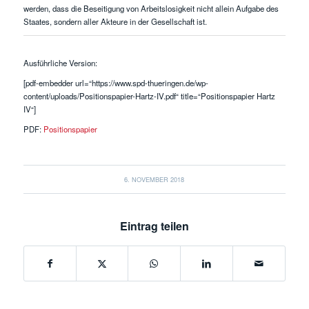
werden, dass die Beseitigung von Arbeitslosigkeit nicht allein Aufgabe des
Staates, sondern aller Akteure in der Gesellschaft ist.
Ausführliche Version:
[pdf-embedder url=“https://www.spd-thueringen.de/wp-
content/uploads/Positionspapier-Hartz-IV.pdf“ title=“Positionspapier Hartz
IV“]
PDF:
Positionspapier
6. NOVEMBER 2018
Eintrag teilen