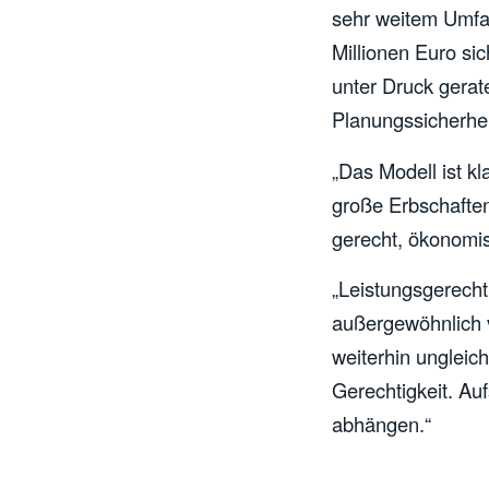
sehr weitem Umfang
Millionen Euro sic
unter Druck gerat
Planungssicherhe
„Das Modell ist kl
große
Erbschaft
e
gerecht, ökonomis
„Leistungsgerecht
außergewöhnlich v
weiterhin ungleic
Gerechtigkeit. Au
abhängen.“