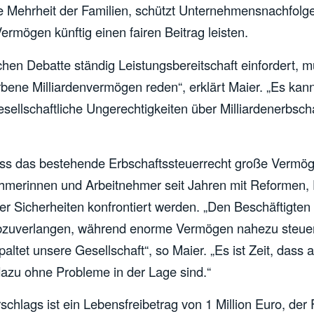
ße Mehrheit der Familien, schützt Unternehmensnachfolge
ermögen künftig einen fairen Beitrag leisten.
schen Debatte ständig Leistungsbereitschaft einfordert, 
rbene Milliardenvermögen reden“, erklärt Maier. „Es kan
gesellschaftliche Ungerechtigkeiten über Milliarden
erbsch
 dass das bestehende
Erbschaft
ssteuerrecht große Vermög
hmerinnen und Arbeitnehmer seit Jahren mit Reformen, 
r Sicherheiten konfrontiert werden. „Den Beschäftigte
abzuverlangen, während enorme Vermögen nahezu steuer
ltet unsere Gesellschaft“, so Maier. „Es ist Zeit, dass 
azu ohne Probleme in der Lage sind.“
chlags ist ein Lebensfreibetrag von 1 Million Euro, der 