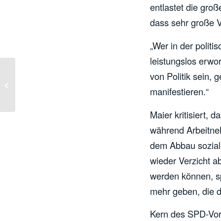
entlastet die gro
dass sehr große V
„Wer in der politi
leistungslos erwo
SPD Thüringen: Stark
von Politik sein, 
für Demokratie,
manifestieren.“
Gerechtigkeit und einen
verlässlichen...
Maier kritisiert,
während Arbeitne
dem Abbau soziale
wieder Verzicht 
werden können, spa
mehr geben, die d
Kern des SPD-Vors