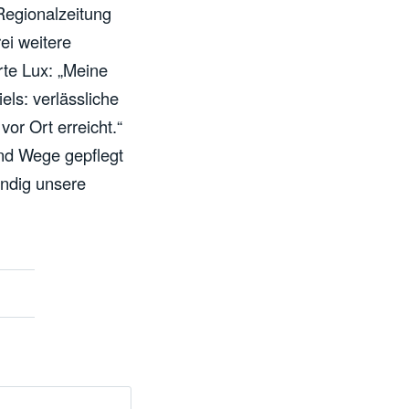
 Regionalzeitung
ei weitere
rte Lux: „Meine
ls: verlässliche
or Ort erreicht.“
und Wege gepflegt
endig unsere