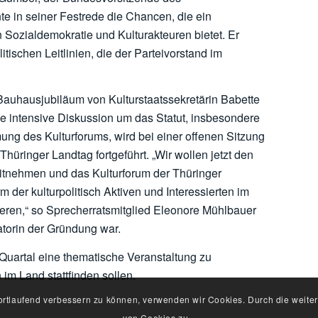
e in seiner Festrede die Chancen, die ein
 Sozialdemokratie und Kulturakteuren bietet. Er
itischen Leitlinien, die der Parteivorstand im
uhausjubiläum von Kulturstaatssekretärin Babette
ie intensive Diskussion um das Statut, insbesondere
 des Kulturforums, wird bei einer offenen Sitzung
hüringer Landtag fortgeführt. „Wir wollen jetzt den
tnehmen und das Kulturforum der Thüringer
m der kulturpolitisch Aktiven und Interessierten im
lieren,“ so Sprecherratsmitglied Eleonore Mühlbauer
iatorin der Gründung war.
uartal eine thematische Veranstaltung zu
im Land stattfinden sollen.
fortlaufend verbessern zu können, verwenden wir Cookies. Durch die wei
von Cookies zu.