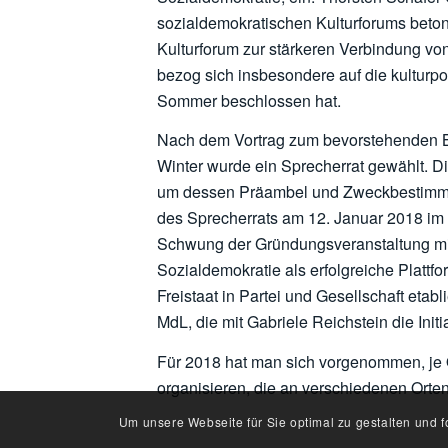
sozialdemokratischen Kulturforums betont
Kulturforum zur stärkeren Verbindung von
bezog sich insbesondere auf die kulturpol
Sommer beschlossen hat.
Nach dem Vortrag zum bevorstehenden Ba
Winter wurde ein Sprecherrat gewählt. D
um dessen Präambel und Zweckbestimmung
des Sprecherrats am 12. Januar 2018 im T
Schwung der Gründungsveranstaltung mi
Sozialdemokratie als erfolgreiche Plattfor
Freistaat in Partei und Gesellschaft etab
MdL, die mit Gabriele Reichstein die Init
Für 2018 hat man sich vorgenommen, je Q
organisieren, die an verschiedenen Orten 
Um unsere Webseite für Sie optimal zu gestalten und 