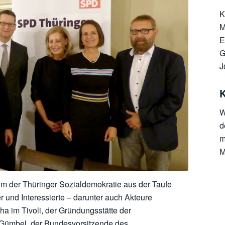
K
M
E
G
s Kulturforums im Oktober 2017. Zu
J
ar unter anderem Thorsten Schäfer-
K
l (Bildmitte).
W
d
m
M
m der Thüringer Sozialdemokratie aus der Taufe
r und Interessierte – darunter auch Akteure
ha im Tivoli, der Gründungsstätte der
r-Gümbel, der Bundesvorsitzende des